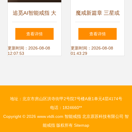
追觅AI智能戒指 大
魔戒新篇章 三星或
学生的“效率神
将推出智能戒指，
查看详情
查看详情
器”与“健康管家”
戒指形的下一个科
更新时间：2026-08-08
更新时间：2026-08-08
12:07:53
01:43:29
技风口
地址：北京市房山区洪寺街甲2号院7号楼A座1单元4层4174号
电话：1824660**
Copyright © 2026
www.vtdli.com
智能戒指
北京原苏科技有限公司
智
能戒指
版权所有
Sitemap